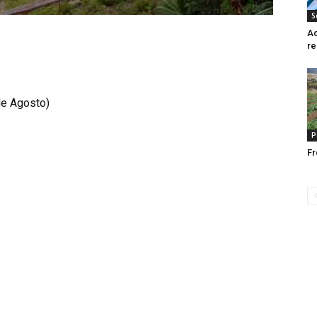
S
A
re
de Agosto)
P
Fr