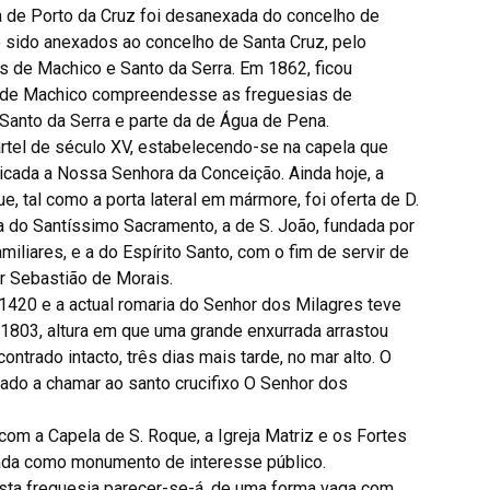
a de Porto da Cruz foi desanexada do concelho de
 sido anexados ao concelho de Santa Cruz, pelo
s de Machico e Santo da Serra. Em 1862, ficou
o de Machico compreendesse as freguesias de
 Santo da Serra e parte da de Água de Pena.
uartel de século XV, estabelecendo-se na capela que
dicada a Nossa Senhora da Conceição. Ainda hoje, a
e, tal como a porta lateral em mármore, foi oferta de D.
 a do Santíssimo Sacramento, a de S. João, fundada por
miliares, e a do Espírito Santo, com o fim de servir de
or Sebastião de Morais.
1420 e a actual romaria do Senhor dos Milagres teve
1803, altura em que uma grande enxurrada arrastou
ncontrado intacto, três dias mais tarde, no mar alto. O
sado a chamar ao santo crucifixo O Senhor dos
om a Capela de S. Roque, a Igreja Matriz e os Fortes
cada como monumento de interesse público.
sta freguesia parecer-se-á, de uma forma vaga com