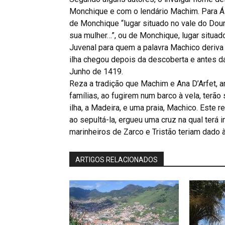
Monchique e com o lendário Machim. Para Á
de Monchique “lugar situado no vale do Dou
sua mulher…”, ou de Monchique, lugar situad
Juvenal para quem a palavra Machico deriva
ilha chegou depois da descoberta e antes d
Junho de 1419.
Reza a tradição que Machim e Ana D’Arfet, a
famílias, ao fugirem num barco à vela, terã
ilha, a Madeira, e uma praia, Machico. Este
ao sepultá-la, ergueu uma cruz na qual terá 
marinheiros de Zarco e Tristão teriam dado 
ARTIGOS RELACIONADOS