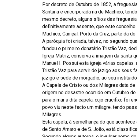
Por decreto de Outubro de 1852, a freguesi
Santana e encorporada na de Machico, tendo
mesmo decreto, alguns sítios das freguesia
definitivamente assente, que este concelh
Machico, Caniçal, Porto da Cruz, parte da do
A paróquia foi criada, talvez, no segundo q
fundou o primeiro donatário Tristão Vaz, de
Igreja Matriz, conserva a imagem da santa qu
Manuel I. Possui esta igreja várias capelas:
Tristão Vaz para servir de jazigo aos seus fa
jazigo e sede de morgadio, ao seu instituid
A Capela de Cristo ou dos Milagres data de 
origem no desastre ocorrido em Outubro de 
para o mar a dita capela, cujo crucifixo foi e
povo viu neste facto um milagre, tendo pas
Milagres.
Esta capela, à semelhança do que acontece c
de Santo Amaro e de S. João, está classifi
Segundo alguns autores, o invulgar nome de