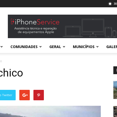
30
COMUNIDADES
GERAL
MUNICÍPIOS
GALE
co
chico
o Twitter