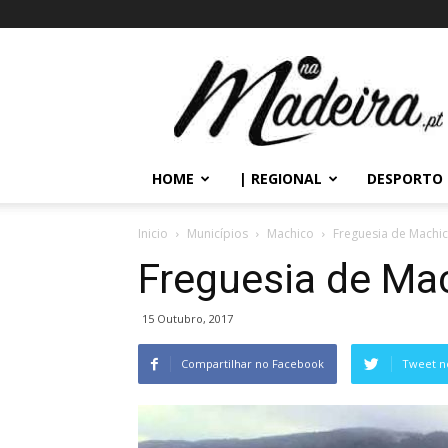
Na
Madeira
HOME
| REGIONAL
DESPORTO
Inicio
Municípios
Machico
Freguesia de Machi
Freguesia de Ma
15 Outubro, 2017
Compartilhar no Facebook
Tweet n