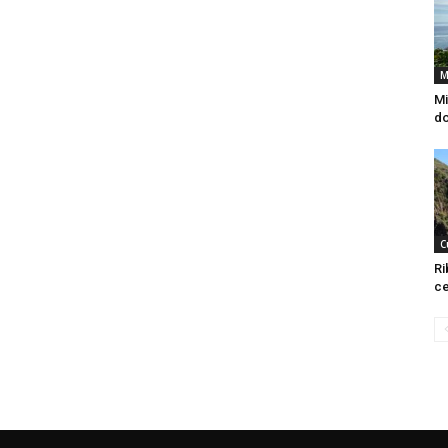
M
Mi
do
C
Ri
ce