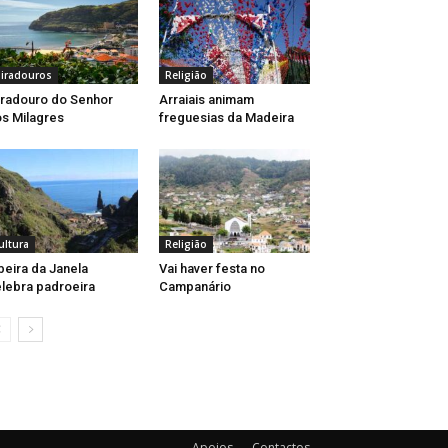
iradouros
Religião
radouro do Senhor
Arraiais animam
s Milagres
freguesias da Madeira
ultura
Religião
beira da Janela
Vai haver festa no
lebra padroeira
Campanário
Apoios
Contactos