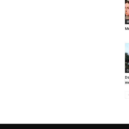
M
Mu
C
Da
mê