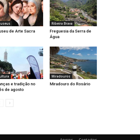
useus
Ribeira Brava
seu de Arte Sacra
Freguesia da Serra de
Água
ultura
Miradouros
nças e tradição no
Miradouro do Rosário
s de agosto
Apoios
Contactos